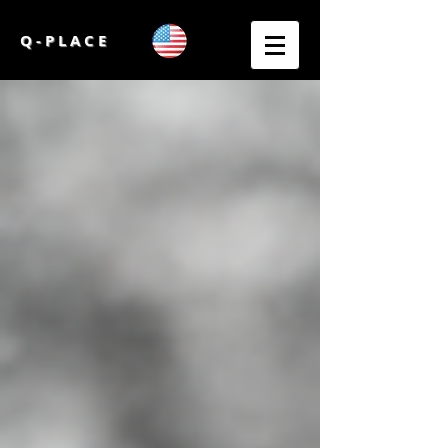
Q - P L A C E