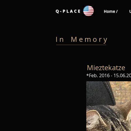
Q - P L A C E
Home /
I n M e m o r y
Mieztekatze
*Feb. 2016 - 15.06.2