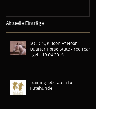
Aktuelle Einträge
SOLD "QP Boon At Noon" -
Quarter Horse Stute - red roan
- geb. 19.04.2016
Training jetzt auch für
Hütehunde
Mein Cow Dog Trial Buckle ist
da!