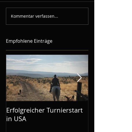
Kommentar verfassen...
Empfohlene Einträge
Erfolgreicher Turnierstart
Mustang Make
in USA
Aachen: Mel is
Demos gebuc