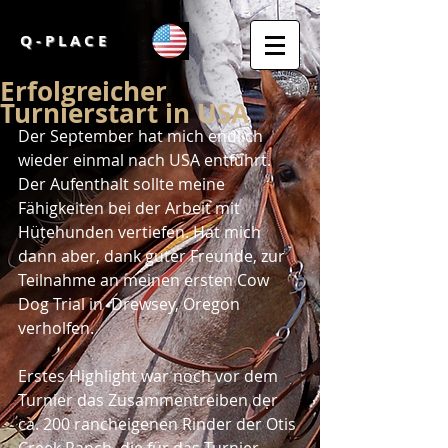
Q - P L A C E
Erfolgreicher
Turnierstart in USA
Der September hat mich endlich 
wieder einmal nach USA entführt. 
Der Aufenthalt sollte meine 
Fähigkeiten bei der Arbeit mit 
Hütehunden vertiefen. Hat mich 
dann aber, dank guter Freunde, zur 
Teilnahme an meinen ersten Cow 
Dog Trial in  Drewsey, Oregon 
verholfen.
Erstes Highlight war noch vor dem 
Turnier das Zusammentreiben der 
ca. 200 rancheigenen Rinder der Otis 