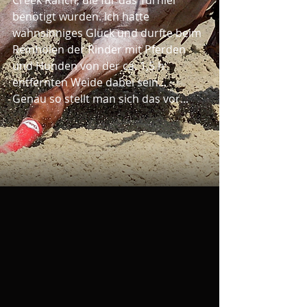
Creek Ranch, die für das Turnier 
benötigt wurden. Ich hatte 
wahnsinniges Glück und durfte beim 
Reinholen der Rinder mit Pferden 
und Hunden von der ca. 1,5 h 
entfernten Weide dabei sein...
Genau so stellt man sich das vor...