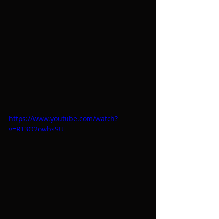
https://www.youtube.com/watch?
v=R13O2owbsSU