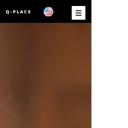
Q - P L A C E