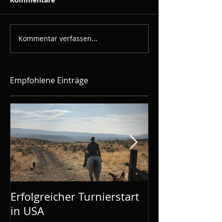
Kommentar verfassen...
Empfohlene Einträge
Erfolgreicher Turnierstart
Mustang Make
in USA
Aachen: Mel is