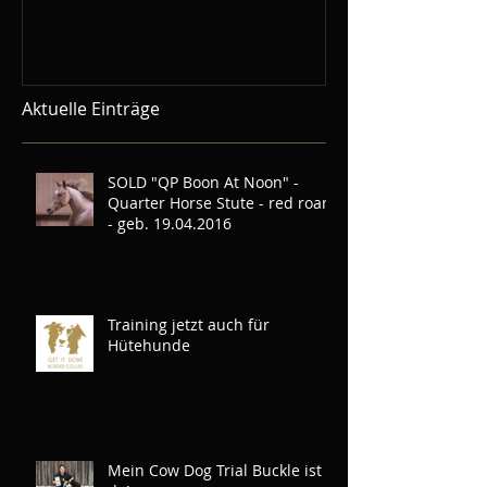
Demos gebuc
Aktuelle Einträge
SOLD "QP Boon At Noon" -
Quarter Horse Stute - red roan
- geb. 19.04.2016
Training jetzt auch für
Hütehunde
Mein Cow Dog Trial Buckle ist