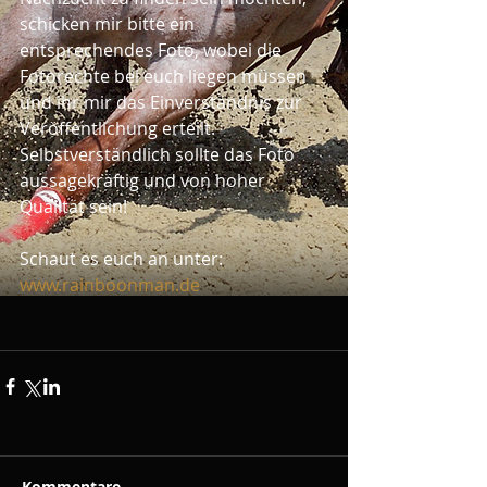
schicken mir bitte ein 
entsprechendes Foto, wobei die 
Fotorechte bei euch liegen müssen 
und ihr mir das Einverständnis zur 
Veröffentlichung erteilt. 
Selbstverständlich sollte das Foto 
aussagekräftig und von hoher 
Qualität sein!
Schaut es euch an unter: 
www.rainboonman.de
Kommentare