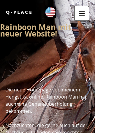
Q - P L A C E
Rainboon Man mit
neuer Website!
Die neue Homepage von meinem 
Hengst ist online. Rainboon Man hat 
auch eine Generalüberholung 
bekommen. 
Nachzuchten, die gerne auch auf der 
Nachzucht zu finden sein möchten, 