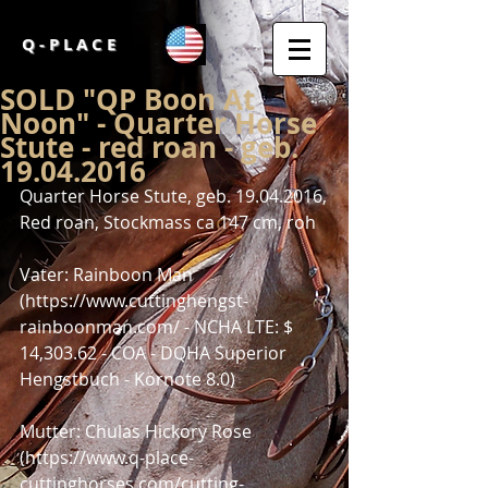
Q - P L A C E
SOLD "QP Boon At
Noon" - Quarter Horse
Stute - red roan - geb.
19.04.2016
Quarter Horse Stute, geb. 19.04.2016,
Red roan, Stockmass ca 147 cm, roh
Vater: Rainboon Man
(https://www.cuttinghengst-
rainboonman.com/ - NCHA LTE: $ 
14,303.62 - COA - DQHA Superior 
Hengstbuch - Körnote 8.0)
Mutter: Chulas Hickory Rose
(https://www.q-place-
cuttinghorses.com/cutting-