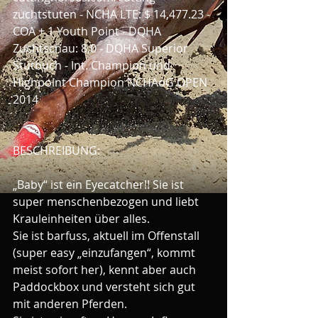
zuchtstuten - NCHA LTE: $ 14,477.23 - 
COA + 1 Youth Point - DQHA 
Zuchtschau: 8,0 - DQHA Superior 
Stutbuch - Int. Champion und 
Highpoint Champion NCHAoG OPEN 
2014
BESCHREIBUNG:
„Baby“ ist ein Eyecatcher!! Sie ist 
super menschenbezogen und liebt 
Krauleinheiten über alles.
Sie ist barfuss, aktuell im Offenstall 
(super easy „einzufangen“, kommt 
meist sofort her), kennt aber auch 
Paddockbox und versteht sich gut 
mit anderen Pferden.