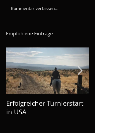
Kommentar verfassen...
Empfohlene Einträge
Erfolgreicher Turnierstart
Mustang Make
in USA
Aachen: Mel is
Demos gebuc