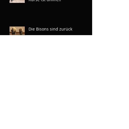
Die Bisons sind zurück
Neue Fotos von der
Zweitgeborenen aus Hickorys
Dual Violet x Rainboon Man
Archiv
Schlagwörter
Noch keine Tags.