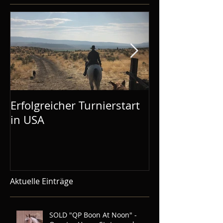
Erfolgreicher Turnierstart
Mustang Make
in USA
Aachen: Mel is
Demos gebuc
Aktuelle Einträge
SOLD "QP Boon At Noon" -