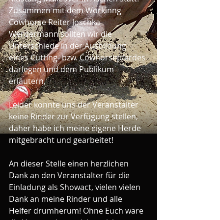
Zusammen mit dem Workinng 
Cowhorse Reiter Joschka 
Werdermann sollten wir die 
Unterschiede in der Ausbildung 
eines Cutting- bzw. Cowhorsepferdes 
darlegen und dem Publikum 
erläutern. 
Leider konnte uns der Veranstalter 
keine Rinder zur Verfügung stellen, 
daher habe ich meine eigene Herde 
mitgebracht und gearbeitet! 
An dieser Stelle einen herzlichen 
Dank an den Veranstalter für die 
Einladung als Showact, vielen vielen 
Dank an meine Rinder und alle 
Helfer drumherum! Ohne Euch wäre 