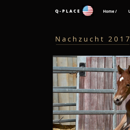
Q - P L A C E
Home /
N a c h z u c h t 2 0 1 7