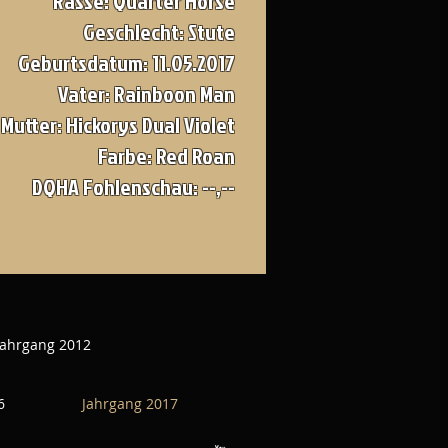
Rasse: Quarter Horse
Geschlecht: Stute
Geburtsdatum: 11.05.2017
Vater: Rainboon Man
Mutter: Hickorys Dual Violet
Farbe: Red Roan
DQHA Fohlenschau: --,--
Jahrgang 2012
6
Jahrgang 2017