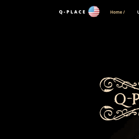
Q - P L A C E
Home /
H O 
R A I N B