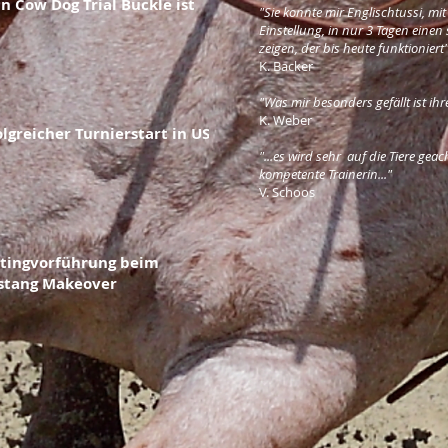
n Cow Dog Trial Buckle ist
"Sie konnte mir Englischtussi, mit
Einstellung, in nur 3 Tagen eine
zeigen, der bis heute funktioniert
K. Backer
"Was mir besonders gefällt ist ihre
K. Weber
olgreicher Turnierstart in USA
"...es wird sehr auf die Tiere gea
kompetente Trainerin..."
V. Schoos
tingvorführung beim
tang Makeover