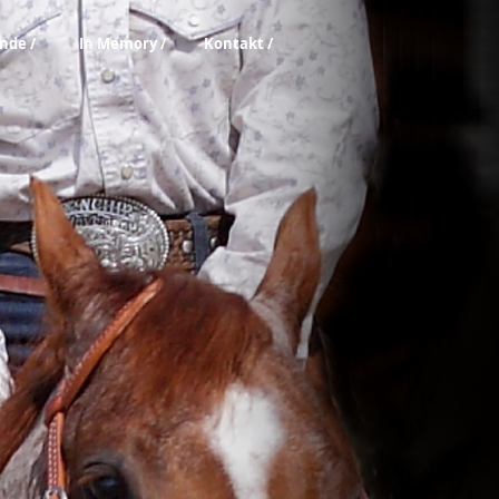
nde /
In Memory /
Kontakt /