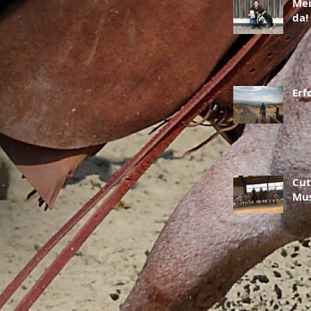
Mei
da!
Erf
Cut
Mus