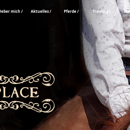
Ueber mich /
Aktuelles /
Pferde /
Training /
Hu
M E OF
 O O N M A N