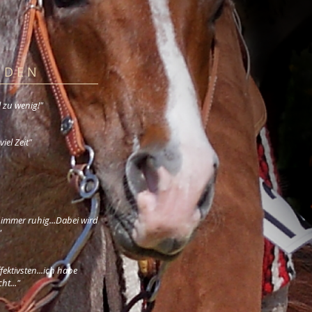
 D E N
el zu wenig!"
iel Zeit"
t immer ruhig...Dabei wird
"
ffektivsten...ich habe
ht..."