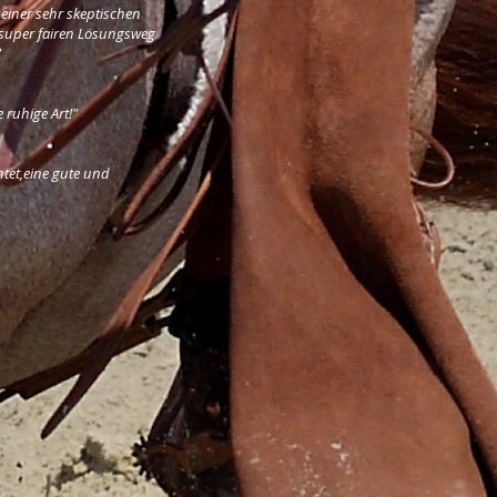
 einer sehr skeptischen
n super fairen Lösungsweg
"
 ruhige Art!"
chtet,eine gute und