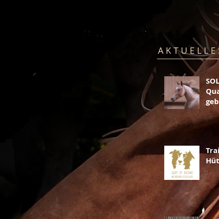
A K T U E L L E
SOL
Qua
geb
Tra
Hü