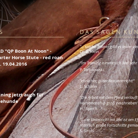
 S
D A S S A G E N K U N
"... solche Trainer gibt es leider vi
D "QP Boon At Noon" -
​Dr. B. Klein
rter Horse Stute - red roan -
"Im Training nimmt sich Mel sehr v
. 19.04.2016
P. Terpilowski
"ehrlicher, guter Reitunterricht!"
L. Schäfer
ining jetzt auch für
"Die Arbeit mit dem Pferd verläuf
tehunde
Horsemanship groß geschrieben
H. Speith
"...der Unterricht mit Mel ist am E
reiterlich große Fortschritte gemac
S. Sirohi