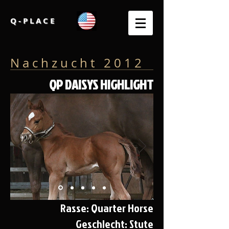
Q - P L A C E
N a c h z u c h t 2 0 1 2
QP DAISYS HIGHLIGHT
Rasse: Quarter Horse
Geschlecht: Stute