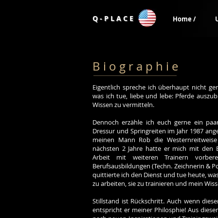
Q - P L A C E
Home /
B i o g r a p h i e
Eigentlich spreche ich überhaupt nicht ge
was ich tue, liebe und lebe: Pferde auszub
Wissen zu vermitteln.
Dennoch erzähle ich euch gerne ein paar
Dressur und Springreiten im Jahr 1987 ange
meinen Mann Rob die Westernreitweise 
nächsten 2 Jahre hatte er mich mit den 
Arbeit mit weiteren Trainern vorbere
Berufsausbildungen (Techn. Zeichnerin & Pol
quittierte ich den Dienst und tue heute, wa
zu arbeiten, sie zu trainieren und mein Wis
Stillstand ist Rückschritt. Auch wenn die
entspricht er meiner Philosphie! Aus dies