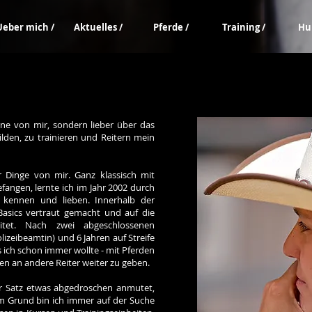
Ueber mich /
Aktuelles /
Pferde /
Training /
Hu
rne von mir, sondern lieber über das
ilden, zu trainieren und Reitern mein
 Dinge von mir. Ganz klassisch mit
fangen, lernte ich im Jahr 2002 durch
kennen und lieben. Innerhalb der
Basics vertraut gemacht und auf die
itet. Nach zwei abgeschlossenen
izeibeamtin) und 6 Jahren auf Streife
s ich schon immer wollte - mit Pferden
sen an andere Reiter weiter zu geben.
ser Satz etwas abgedroschen anmutet,
em Grund bin ich immer auf der Suche