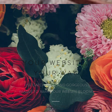
YOUR WEBSITE,
YOUR WAY
USE CATCHY TEXT AND GORGEOUS
IMAGES TO MAKE YOUR WEBSITE BLOOM.
READ MORE