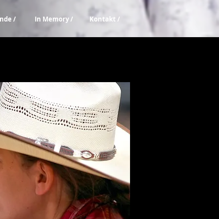
nde /
In Memory /
Kontakt /