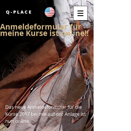
Q - P L A C E
Anmeldeformular für
meine Kurse ist online!!
Das neue Anmeldeformular für die 
Kurse 2017 bei mir auf der Anlage ist 
nun online. 