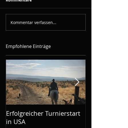
Kommentar verfassen...
Empfohlene Einträge
Erfolgreicher Turnierstart
Mustang Make
in USA
Aachen: Mel is