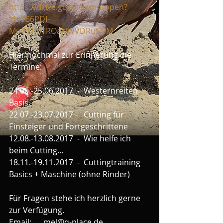
https://drive.google.com/open?
id=0B6PDI-
Mu741jbTROaklWVDRuSGM
Hier nochmal zur Erinnerung die 
Termine:
24.06.-25.06.2017  -  Westernreiten 
Basis
22.07.-23.07.2017 -   Cutting für 
Einsteiger und Fortgeschrittene
12.08.-13.08.2017  -  Wie helfe ich 
beim Cutting... 
18.11.-19.11.2017  -  Cuttingtraining 
Basics + Maschine (ohne Rinder)
Für Fragen stehe ich herzlich gerne 
zur Verfügung.
Email:      mel@q-place.de