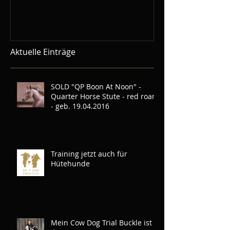
Demos gebuc
Aktuelle Einträge
SOLD "QP Boon At Noon" -
Quarter Horse Stute - red roan
- geb. 19.04.2016
Training jetzt auch für
Hütehunde
Mein Cow Dog Trial Buckle ist