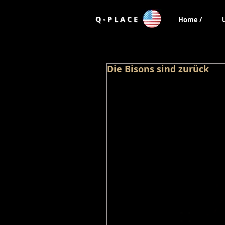
Q - P L A C E
Home /
Die Bisons sind zurück