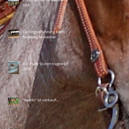
USA
Cuttingvorführung beim
Mustang Makeover
4 Q-Place Stuten tragend für
2018
"Bambi" ist verkauft...