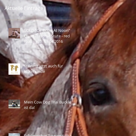
Aktuelle Einträge
SOLD "QP Boon At Noon" -
Quarter Horse Stute - red
roan - geb. 19.04.2016
Training jetzt auch für
Hütehunde
Mein Cow Dog Trial Buckle
ist da!
Erfolgreicher Turnierstart in