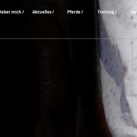
Ueber mich /
Aktuelles /
Pferde /
Training /
Hu