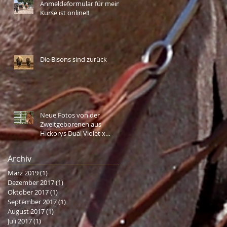
Anmeldeformular für meine
Kurse ist online!!
Die Bisons sind zurück
Neue Fotos von der
Zweitgeborenen aus
Hickorys Dual Violet x
Rainboon Man
Archiv
März 2019
(1)
1 Beitrag
Dezember 2017
(1)
1 Beitrag
Oktober 2017
(1)
1 Beitrag
September 2017
(1)
1 Beitrag
August 2017
(1)
1 Beitrag
Juli 2017
(1)
1 Beitrag