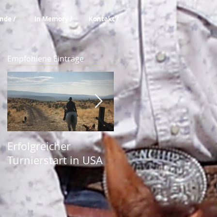
nde /
In Memory /
Kontakt /
Empfohlene Einträge
Erfolgreicher
Mustang Makeover
Turnierstart in USA
in Aachen: Mel ist fü
Cutting Demos
gebucht