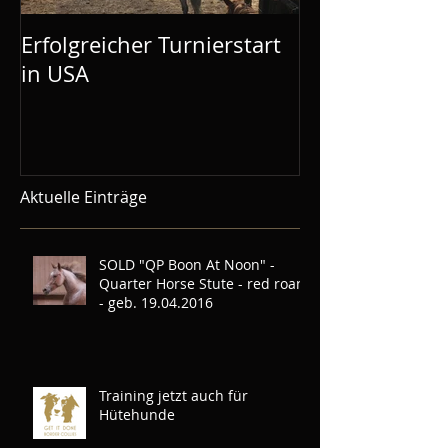
Erfolgreicher Turnierstart
Mustang Make
in USA
Aachen: Mel is
Demos gebuc
Aktuelle Einträge
SOLD "QP Boon At Noon" -
Quarter Horse Stute - red roan
- geb. 19.04.2016
Training jetzt auch für
Hütehunde