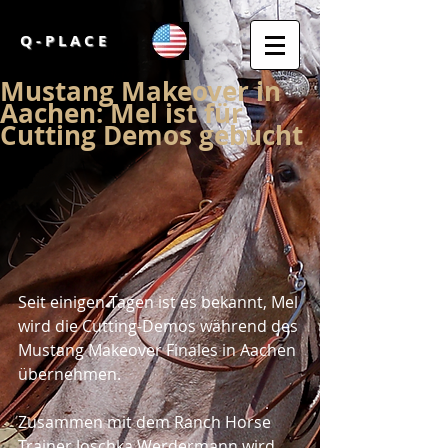
Q - P L A C E
Mustang Makeover in
Aachen: Mel ist für
Cutting Demos gebucht
Seit einigen Tagen ist es bekannt, Mel 
wird die Cutting-Demos während des 
Mustang Makeover Finales in Aachen 
übernehmen.
Zusammen mit dem Ranch Horse 
Trainer Joschka Werdermann wird 