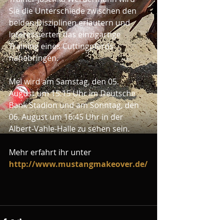
Sie die Unterschiede zwischen den 
beiden Disziplinen erläutern und 
Interessierten das einzigartige 
Training eines Cuttingpferds 
nahebringen.
Mel wird am Samstag, den 05. 
August um 15:15 Uhr im Deutsche 
Bank Stadion und am Sonntag, den 
06. August um 16:45 Uhr in der 
Albert-Vahle-Halle zu sehen sein.
Mehr erfahrt ihr unter 
http://www.mustangmakeover.de/