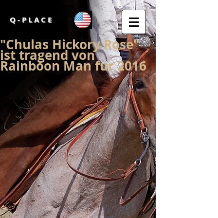
Q - P L A C E
"Chulas Hickory Rose"
ist tragend von
Rainboon Man für 2016