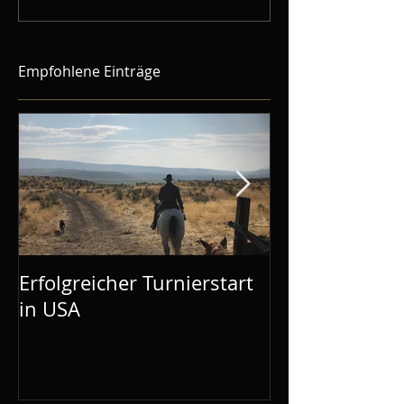
Empfohlene Einträge
Erfolgreicher Turnierstart
Mustang Make
in USA
Aachen: Mel is
Demos gebuc